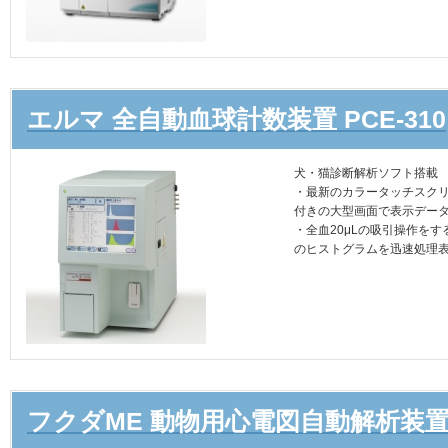
エルマ 全自動血球計数装置 PCE-310
犬・猫診断解析ソフト搭載
・最新のカラータッチスク
付きの大型画面で表示デー
・全血20μLの吸引操作を
のヒストグラムを迅速処理
フクダME 動物用心電図自動解析装置 