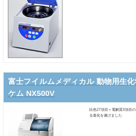
富士フイルムメディカル 動物用生化
ケム NX500V
比色27項目＋電解質3項目
る進化を遂げました