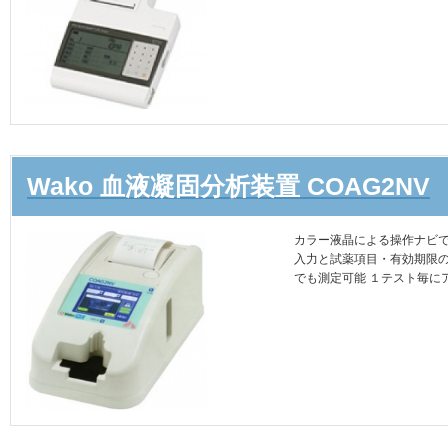
Wako 血液凝固分析装置 COAG2NV
カラー液晶による操作ナビで
入力と試薬項目・有効期限の
でも測定可能 １テスト毎に