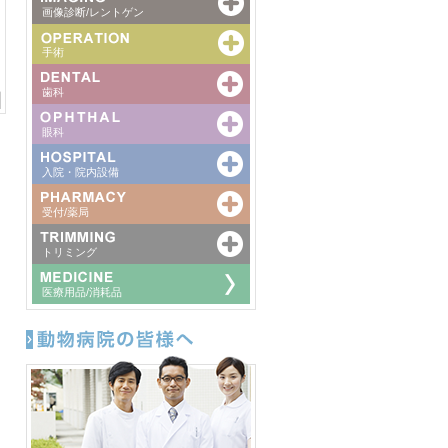
画像診断/レントゲン
手術
歯科
眼科
入院・院内設備
受付/薬局
トリミング
医療用品/消耗品