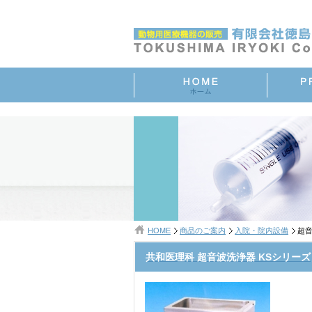
HOME
商品のご案内
入院・院内設備
超音
共和医理科 超音波洗浄器 KSシリーズ