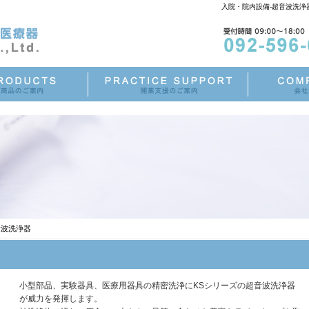
入院・院内設備-超音波洗
波洗浄器
小型部品、実験器具、医療用器具の精密洗浄にKSシリーズの超音波洗浄器
が威力を発揮します。