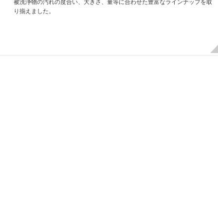
被洗浄物の汚れの度合い、大きさ、量等に合わせた豊富なラインナップを取
り揃えました。