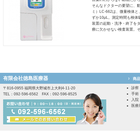
そんなドクターの要望に、動物
ミ）LC-662は、微量検
ずか10μL。測定時間も検体
装置の起動・洗浄・終了をタ
療に欠かせない検査装置。
有限会社徳島医療器
商
診察
〒816-0955 福岡県大野城市上大利4-11-20
手術
TEL：092-596-6562 FAX：092-596-8525
入院
医療