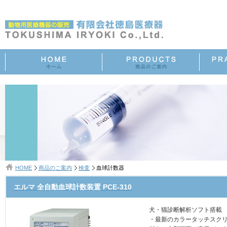
HOME
商品のご案内
検査
血球計数器
エルマ 全自動血球計数装置 PCE-310
犬・猫診断解析ソフト搭載
・最新のカラータッチスク