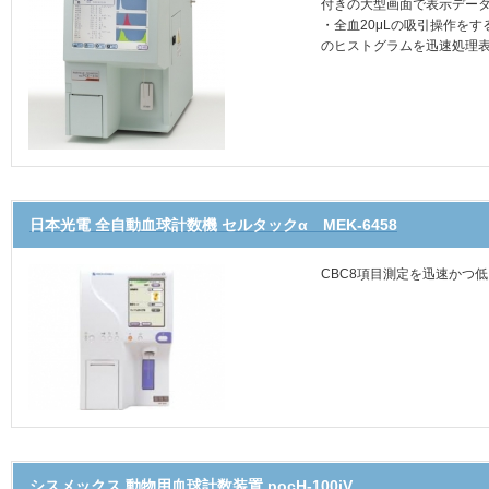
付きの大型画面で表示デー
・全血20μLの吸引操作を
のヒストグラムを迅速処理
日本光電 全自動血球計数機 セルタックα MEK-6458
CBC8項目測定を迅速かつ
シスメックス 動物用血球計数装置 pocH-100iV