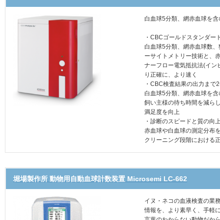
白血球5分類、網赤血球を含
・CBCゴールドスタンダー
白血球5分類、網赤血球数
ーサイトメトリー技術と、
ナーフロー電気抵抗法(イン
り正確に、より速く
・CBC検査結果の出力まで2
白血球5分類、網赤血球を
飼い主様の待ち時間を減ら
満足度を向上
・診断のスピードと質の向
赤血球や白血球の測定分布
クリーニング段階における
堀場製作所 動物用自動血球計数装置 Microsemi LC-662
イヌ・ネコの血液検査の業
情報を、より素早く、手軽
言葉のわからない動物だか