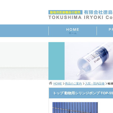
HOME
商品のご案内
入院・院内設備
輸液
トップ 動物用シリンジポンプ TOP-55