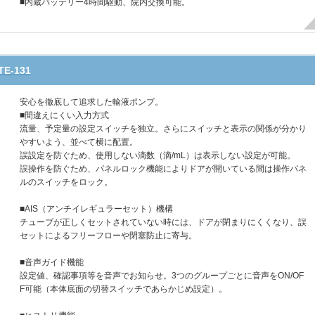
■内蔵バッテリー4時間駆動、院内交換可能。
-131
安心を徹底して追求した輸液ポンプ。
■間違えにくい入力方式
流量、予定量の設定スイッチを独立。さらにスイッチと表示の関係が分かり
やすいよう、並べて横に配置。
誤設定を防ぐため、使用しない滴数（滴/mL）は表示しない設定が可能。
誤操作を防ぐため、パネルロック機能によりドアが開いている間は操作パネ
ルのスイッチをロック。
■AIS（アンチイレギュラーセット）機構
チューブが正しくセットされていない時には、ドアが閉まりにくくなり、誤
セットによるフリーフローや閉塞防止に寄与。
■音声ガイド機能
設定値、確認事項等を音声でお知らせ。3つのグループごとに音声をON/OF
F可能（本体底面の切替スイッチであらかじめ設定）。