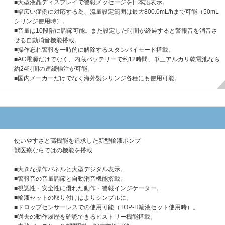
■大型液晶ディスプレイで警報メッセージを日本語表示。
■幅広い症例に対応する為、流量設定範囲は最大800.0mL/hまで可能（50mL
シリンジ使用時）。
■音量は10段階に調節可能。また設定した時間が経過すると警報音を消音さ
せる自動消音機能搭載。
■操作忘れ警報を一時的に解除するスタンバイモード搭載。
■AC電源だけでなく、内蔵バッテリーで約12時間、単三アルカリ乾電池なら
約24時間の連続輸注が可能。
■国内メーカーだけでなく海外製シリンジ各種にも使用可能。
使いやすさと高機能を追求した新型輸液ポンプ
獣医療ならではの機能を搭載
■大きな操作パネルと大型デジタル表示。
■警報音の音量調節と自動消音機能搭載。
■視認性・安全性に優れた動作・警報インジケーター。
■輸液セットの取り付けはよりシンプルに。
■ドロップセンサーレスでの使用可能（TOP-H輸液セット使用時）。
■過去の動作履歴を確認できるヒストリー機能搭載。