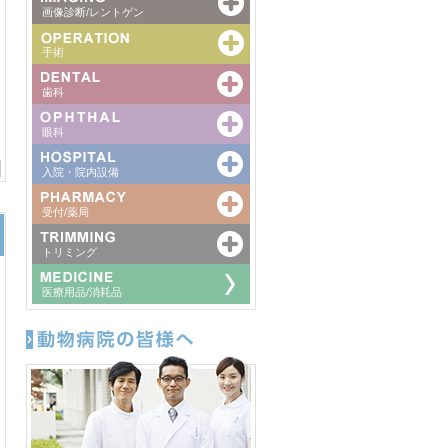
画像診断/レントゲン
手術
歯科
眼科
入院・院内設備
受付/薬局
トリミング
医療用品/消耗品