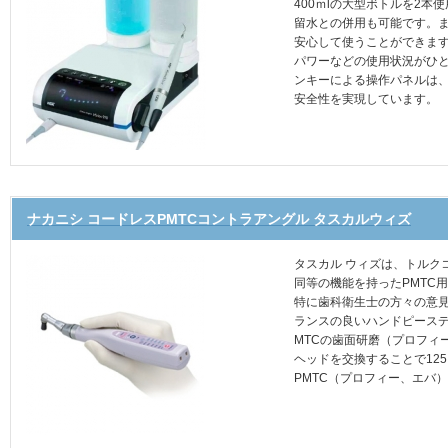
400ｍlの大型ボトルを2
留水との併用も可能です。
安心して使うことができま
パワーなどの使用状況がひと
ンキーによる操作パネルは
安全性を実現しています。
ナカニシ コードレスPMTCコントラアングル タスカルウィズ
タスカル ウィズは、トルク
同等の機能を持ったPMTC
特に歯科衛生士の方々の意
ランスの良いハンドピース
MTCの歯面研磨（プロフィ
ヘッドを交換することで125～
PMTC（プロフィー、エバ